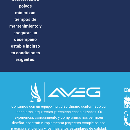
polvos
minimizan
tiempos de
mantenimiento y
aseguran un
desempeño
estable incluso
en condiciones
exigentes.
Li
T
C
d
d
N
U
Contamos con un equipo multidisciplinario conformado por
ingenieros, arquitectos y técnicos especializados. Su
experiencia, conocimiento y compromiso nos permiten
diseñar, construir e implementar proyectos complejos con
precisión, eficiencia y los más altos estándares de calidad.