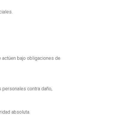
iales.
e actúen bajo obligaciones de
s personales contra daño,
idad absoluta.