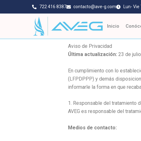
Ir
722 416 8387
contacto@ave-g.com
Lun- Vie
al
contenido
Inicio
Conóc
Aviso de Privacidad
Última actualización:
23 de juli
En cumplimiento con lo estableci
(LFPDPPP) y demás disposicion
informarle la forma en que reca
1. Responsable del tratamiento 
AVEG es responsable del tratami
Medios de contacto: